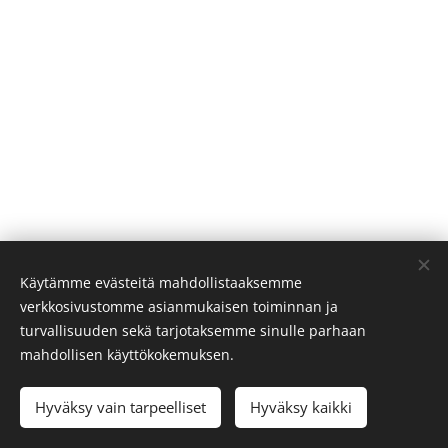
Käytämme evästeitä mahdollistaaksemme
verkkosivustomme asianmukaisen toiminnan ja
turvallisuuden sekä tarjotaksemme sinulle parhaan
mahdollisen käyttökokemuksen.
Hyväksy vain tarpeelliset
Hyväksy kaikki
Luotu
Webnodella
Evästeet